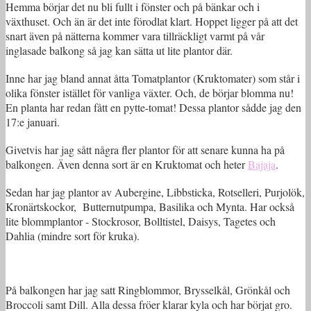
Hemma börjar det nu bli fullt i fönster och på bänkar och i
växthuset. Och än är det inte förodlat klart. Hoppet ligger på att det
snart även på nätterna kommer vara tillräckligt varmt på vår
inglasade balkong så jag kan sätta ut lite plantor där.
Inne har jag bland annat åtta Tomatplantor (Kruktomater) som står i
olika fönster istället för vanliga växter. Och, de börjar blomma nu!
En planta har redan fått en pytte-tomat! Dessa plantor sådde jag den
17:e januari.
Givetvis har jag sått några fler plantor för att senare kunna ha på
balkongen. Även denna sort är en Kruktomat och heter
Bajaja
.
Sedan har jag plantor av Aubergine, Libbsticka, Rotselleri, Purjolök,
Kronärtskockor, Butternutpumpa, Basilika och Mynta. Har också
lite blommplantor - Stockrosor, Bolltistel, Daisys, Tagetes och
Dahlia (mindre sort för kruka).
På balkongen har jag satt Ringblommor, Brysselkål, Grönkål och
Broccoli samt Dill. Alla dessa fröer klarar kyla och har börjat gro.