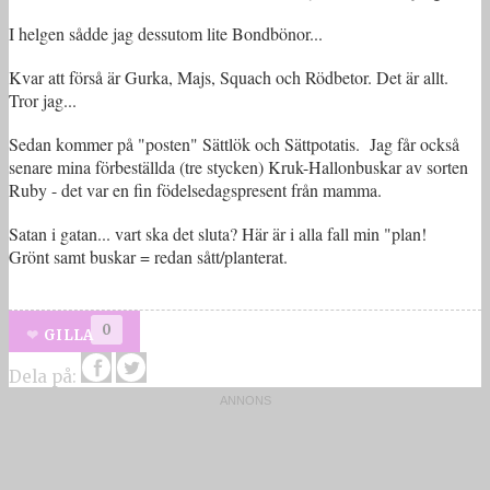
I helgen sådde jag dessutom lite Bondbönor...
Kvar att förså är Gurka, Majs, Squach och Rödbetor. Det är allt.
Tror jag...
Sedan kommer på "posten" Sättlök och Sättpotatis. Jag får också
senare mina förbeställda (tre stycken) Kruk-Hallonbuskar av sorten
Ruby - det var en fin födelsedagspresent från mamma.
Satan i gatan... vart ska det sluta? Här är i alla fall min "plan!
Grönt samt buskar = redan sått/planterat.
0
GILLA
Dela på: