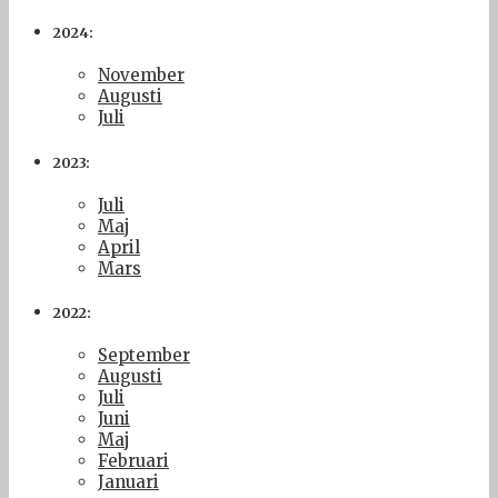
2024:
November
Augusti
Juli
2023:
Juli
Maj
April
Mars
2022:
September
Augusti
Juli
Juni
Maj
Februari
Januari