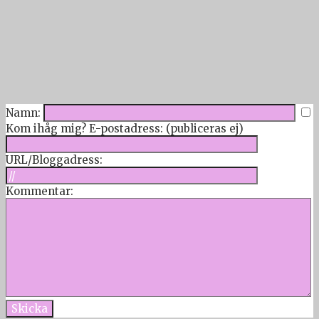
Namn:
Kom ihåg mig?
E-postadress: (publiceras ej)
URL/Bloggadress:
Kommentar: