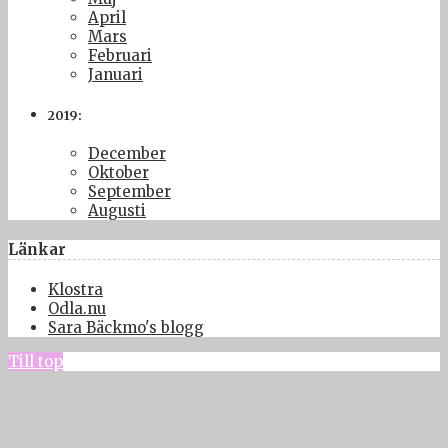
April
Mars
Februari
Januari
2019:
December
Oktober
September
Augusti
Länkar
Klostra
Odla.nu
Sara Bäckmo's blogg
Till top