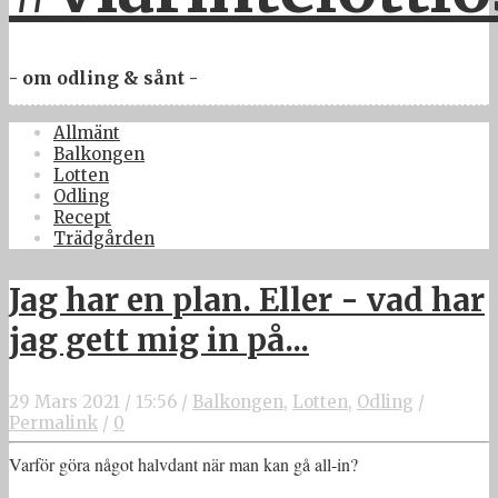
- om odling & sånt -
Allmänt
Balkongen
Lotten
Odling
Recept
Trädgården
Jag har en plan. Eller - vad har
jag gett mig in på...
29 Mars 2021
/
15:56
/
Balkongen
,
Lotten
,
Odling
/
Permalink
/
0
Varför göra något halvdant när man kan gå all-in?