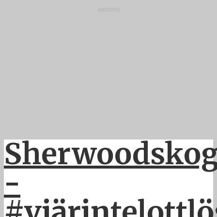
Sherwoodsko
-
#viärintelottl