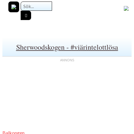
Sherwoodskogen - #viärintelottlösa
Balkongen