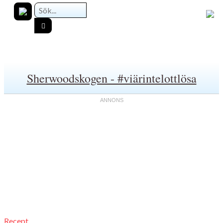
Sherwoodskogen - #viärintelottlösa
Recept