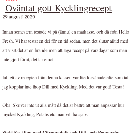
Oväntat gott Kycklingrecept
29 augusti 2020
Innan semestern testade vi på (ännu) en matkasse, och då från Hello
Fresh. Vi har testat en del för en tid sedan, men det slutar alltid med
att visst det är en bra idé men att laga recept på varadagar som man
inte gjort förut, det tar emot.
Iaf, ett av recepten från denna kassen var lite förvånade eftersom iaf
jag kopplar inte ihop Dill med Kyckling. Med det var gott! Testa!
Obs! Skriver inte ut alla mått då det är bättre att man anpassar hur
mycket Kyckling, Potatis etc man vill ha själv.
Stekt Kyckling med Citronpotatis och Dill - och Pepparsås