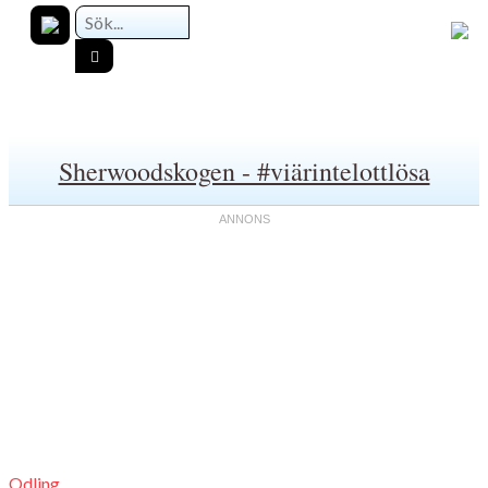
Sherwoodskogen - #viärintelottlösa
Odling