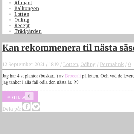
Allmänt
Balkongen
Lotten
Odling
Recept
Trädgården
Kan rekommenera til nästa säso
12 September 2021
/
18:19
/
Lotten
,
Odling
/
Permalink
/
0
Jag har 4 st plantor (buskar...) av
Broccali
på lotten. Och vad de leve
jag tänker i alla fall odla den nästa år. 🙂
0
GILLA
Dela på: