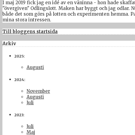
I maj 2019 fick jag en idé av en väninna - hon hade skaffat
"övergiven" Odlingslott. Maken har byggt och jag odlar. N
både det som görs på lotten och experimenten hemma. Pass
mina stora intressen.
Till bloggens startsida
Arkiv
2025:
Augusti
2024:
November
Augusti
Juli
2023:
Juli
Maj