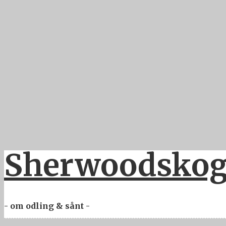
Sherwoodskoge
- om odling & sånt -