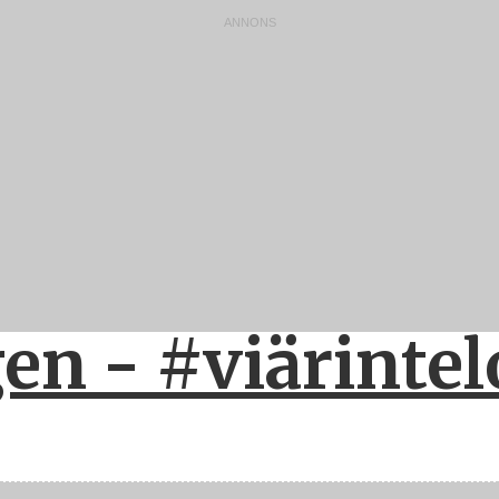
n - #viärintel