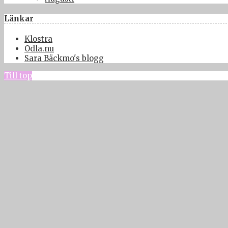
Länkar
Klostra
Odla.nu
Sara Bäckmo's blogg
Till top