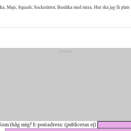
ka, Majs, Squash, Sockerärtor, Basilika med mera. Hur ska jag få plats 
Kom ihåg mig?
E-postadress: (publiceras ej)