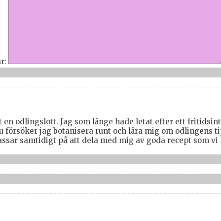
r:
 en odlingslott. Jag som länge hade letat efter ett fritidsin
u försöker jag botanisera runt och lära mig om odlingens ti
ar samtidigt på att dela med mig av goda recept som vi hi