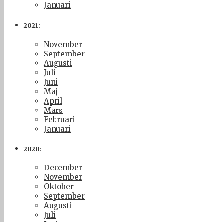
Januari
2021:
November
September
Augusti
Juli
Juni
Maj
April
Mars
Februari
Januari
2020:
December
November
Oktober
September
Augusti
Juli