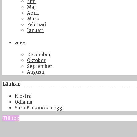
Juni
Maj
April
Mars
Februari
Januari
2019:
December
Oktober
September
Augusti
Länkar
Klostra
Odla.nu
Sara Bäckmo's blogg
Till top