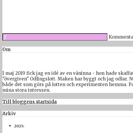
Kommenta
Om
I maj 2019 fick jag en idé av en väninna - hon hade skaffat
"övergiven" Odlingslott. Maken har byggt och jag odlar. N
både det som görs på lotten och experimenten hemma. Pass
mina stora intressen.
Till bloggens startsida
Arkiv
2025: