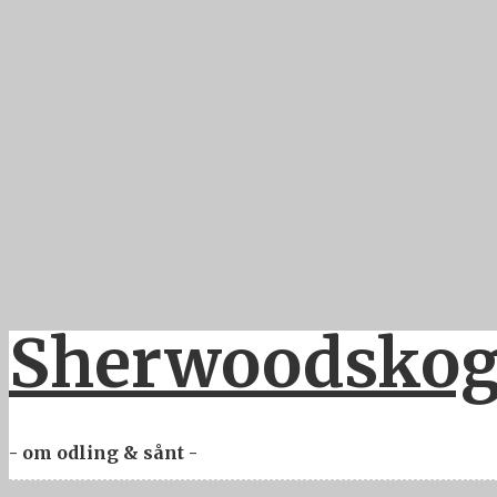
Sherwoodskoge
- om odling & sånt -