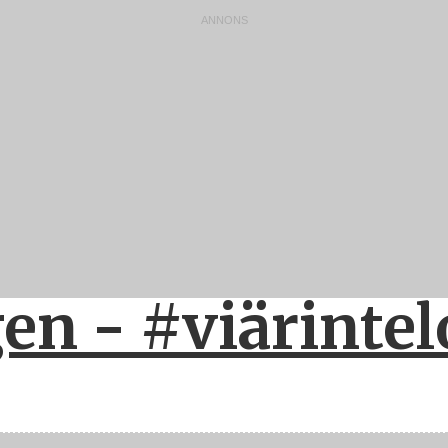
n - #viärintel