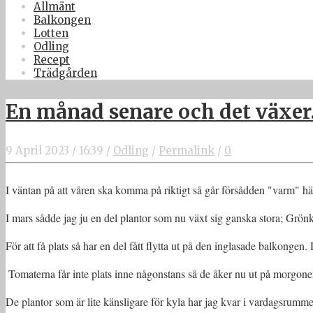
Allmänt
Balkongen
Lotten
Odling
Recept
Trädgården
En månad senare och det växer.
9 April 2023
/
16:39
/
Odling
/
Permalink
/
0
I väntan på att våren ska komma på riktigt så går försådden "varm" 
I mars sådde jag ju en del plantor som nu växt sig ganska stora; Grönkå
För att få plats så har en del fått flytta ut på den inglasade balkongen.
Tomaterna får inte plats inne någonstans så de åker nu ut på morgonen,
De plantor som är lite känsligare för kyla har jag kvar i vardagsrumme