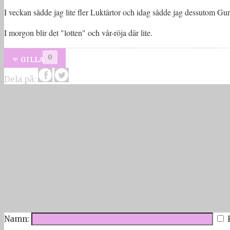
I veckan sådde jag lite fler Luktärtor och idag sådde jag dessutom Gur
I morgon blir det "lotten" och vår-röja där lite.
0
GILLA
Dela på:
Namn: