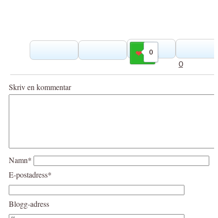
0
Gilla
0
Skriv en kommentar
Namn*
E-postadress*
Blogg-adress