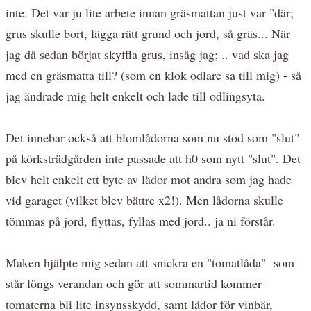
inte. Det var ju lite arbete innan gräsmattan just var "där;
grus skulle bort, lägga rätt grund och jord, så gräs... När
jag då sedan börjat skyffla grus, insåg jag; .. vad ska jag
med en gräsmatta till? (som en klok odlare sa till mig) - så
jag ändrade mig helt enkelt och lade till odlingsyta.
Det innebar också att blomlådorna som nu stod som "slut"
på körksträdgården inte passade att h0 som nytt "slut". Det
blev helt enkelt ett byte av lådor mot andra som jag hade
vid garaget (vilket blev bättre x2!). Men lådorna skulle
tömmas på jord, flyttas, fyllas med jord.. ja ni förstår.
Maken hjälpte mig sedan att snickra en "tomatlåda" som
står löngs verandan och gör att sommartid kommer
tomaterna bli lite insynsskydd, samt lådor för vinbär,